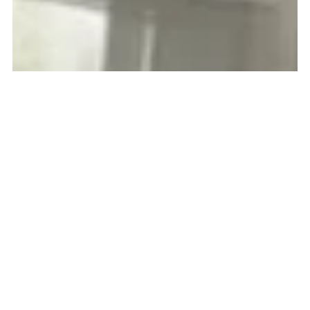
SUSTAINABLEFASHION
BESUCH EINES ISLÄNDISCHEN
EINZELHÄNDLERS
Durch Sofia Palmér
30. Dez 2022