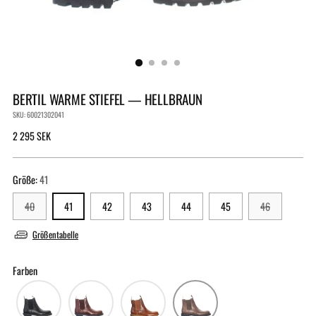
BERTIL WARME STIEFEL — HELLBRAUN
SKU: 60021302041
Regulärer
2 295 SEK
Preis
Größe:
41
40
41
42
43
44
45
46
Größentabelle
Farben