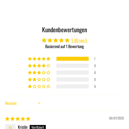
Produkt
in
den
Kundenbewertungen
Warenkorb
legen
5.00 von 5
Basierend auf 1 Bewertung
1
0
0
0
0
Sort by
06/07/2025
Kristín