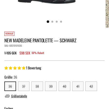
VERKAUF
NEW MADELEINE PANTOLETTE — SCHWARZ
SKU: 60570101036
Regulärer
1 195 SEK
598 SEK
50% Rabatt
Preis
1 Bewertung
Größe:
36
36
37
38
39
40
41
42
Größentabelle
Farben