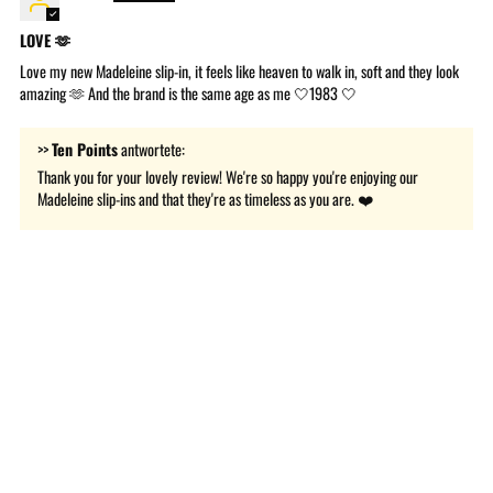
LOVE 🫶
Love my new Madeleine slip-in, it feels like heaven to walk in, soft and they look
amazing 🫶 And the brand is the same age as me 🤍1983 🤍
>>
Ten Points
antwortete:
Thank you for your lovely review! We're so happy you're enjoying our
Madeleine slip-ins and that they're as timeless as you are. ❤️