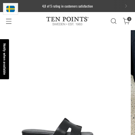
4,8 of 5 rating in customers satisfaction
0
Notify when available