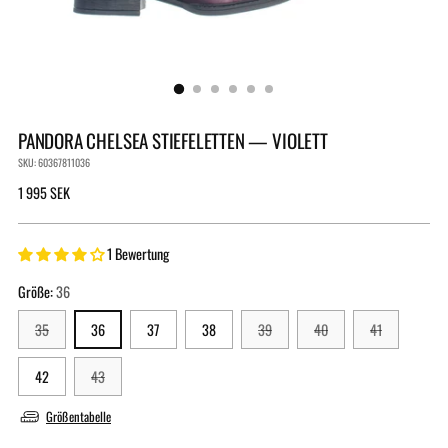
PANDORA CHELSEA STIEFELETTEN — VIOLETT
SKU: 60367811036
Regulärer
1 995 SEK
Preis
1 Bewertung
Größe:
36
35
36
37
38
39
40
41
42
43
Größentabelle