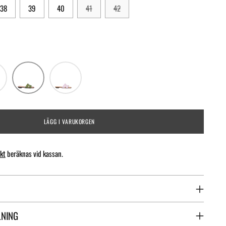
38
39
40
41
42
LÄGG I VARUKORGEN
kt
beräknas vid kassan.
LNING