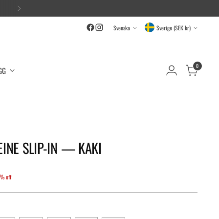
Språk
Currency
Svenska
Sverige (SEK kr)
0
GG
INE SLIP-IN — KAKI
% off