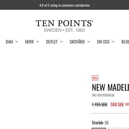
4,8 of 5 rating in customers satisfaction
DAM
HERR
OUTLET
SKOVÅRD
OM OSS
BLO
REA
NEW MADELE
SKU: 60570508036
Regular
1 195 SEK
598 SEK
50
price
Storlek:
36