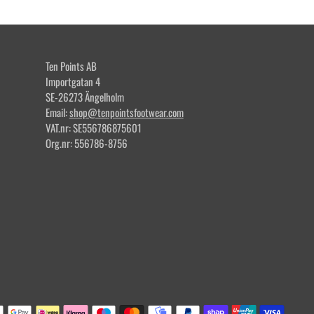
Ten Points AB
Importgatan 4
SE-26273 Ängelholm
Email:
shop@tenpointsfootwear.com
VAT.nr: SE556786875601
Org.nr: 556786-8756