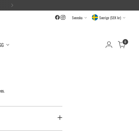
Språk
Currency
Svenska
Sverige (SEK kr)
0
GG
oss.