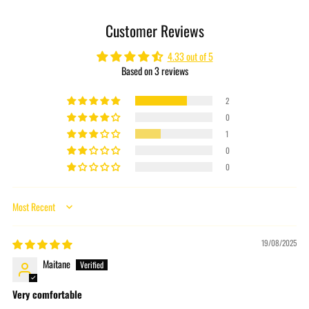
product
to
Customer Reviews
your
cart
4.33 out of 5
Based on 3 reviews
2
0
1
0
0
Sort by
19/08/2025
Maitane
Very comfortable