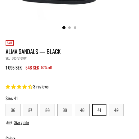
SALE
ALMA SANDALS — BLACK
SKU: 60573101041
Regular
1 095 SEK
548 SEK
50% off
price
3 reviews
Size:
41
36
37
38
39
40
41
42
Size guide
Colors